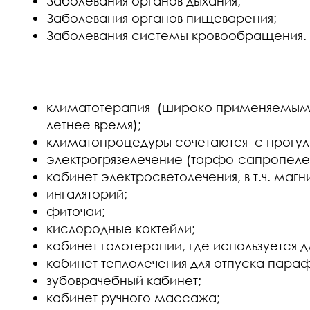
Заболевания органов дыхания;
Заболевания органов пищеварения;
Заболевания системы кровообращения.
климатотерапия (широко применяемыми 
летнее время);
климатопроцедуры сочетаются с прогул
электрогрязелечение (торфо-сапропелев
кабинет электросветолечения, в т.ч. магн
ингаляторий;
фиточаи;
кислородные коктейли;
кабинет галотерапии, где используется д
кабинет теплолечения для отпуска пара
зубоврачебный кабинет;
кабинет ручного массажа;