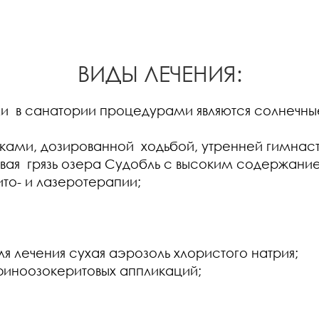
ВИДЫ ЛЕЧЕНИЯ:
в санатории процедурами являются солнечные 
ками, дозированной ходьбой, утренней гимнаст
ая грязь озера Судобль с высоким содержание
ито- и лазеротерапии;
ля лечения сухая аэрозоль хлористого натрия;
финоозокеритовых аппликаций;